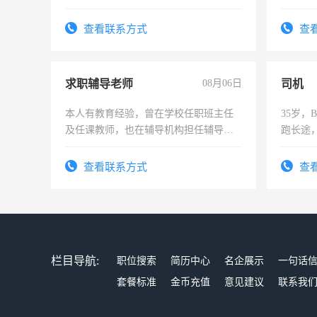
工，麻
号同微
查看联系方式
查
求职辅导老师
08月06日
司机
本人有教育经验，曾在学校任职班主任
35岁
及任课教师，也在辅导机构担任辅导教
跑长途
师，求周一至周五辅导老师的工作
六，渣
查看联系方式
查
栏目导航:
职位搜索
简历中心
名企展示
一句话
套餐标准
金币充值
意见建议
联系我