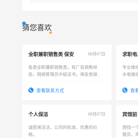
猜您喜欢
全职兼职销售类 保安
08月07日
求职电
各类全职兼职销售类，有广告销售经
专业维
验，网络管理员中级证书，保安类保安
水电维
队长，形象岗或幼儿园保安，维修水电
有高低压电工证和十几年工作经验
查看联系方式
查
个人保洁
08月07日
诚揽保洁活，公司的标准，优惠的价
想找一
格。
银员，