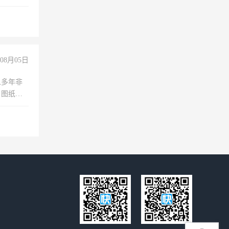
08月05日
人多年非
、图纸制
诚合作，