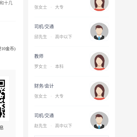
和十几
张女士
·
大专
司机/交通
邱先生
·
高中以下
10金币)
教师
罗女士
·
本科
财务/会计
张女士
·
大专
司机/交通
赵先生
·
高中以下
息