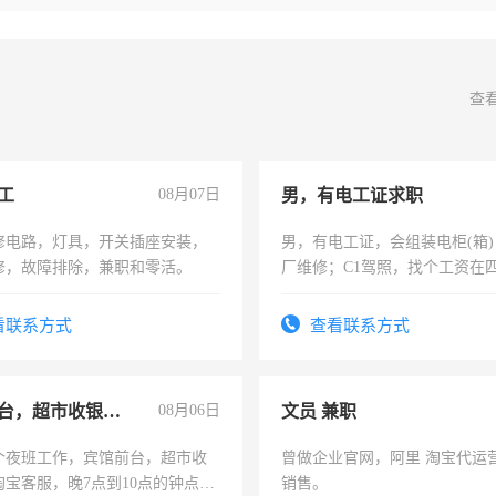
查
工
08月07日
男，有电工证求职
修电路，灯具，开关插座安装，
男，有电工证，会组装电柜(箱
修，故障排除，兼职和零活。
厂维修；C1驾照，找个工资在
上，枣强县以外需要有住宿，
电话
看联系方式
查看联系方式
宾馆前台，超市收银员，淘宝客服
08月06日
文员 兼职
个夜班工作，宾馆前台，超市收
曾做企业官网，阿里 淘宝代运
淘宝客服，晚7点到10点的钟点
销售。