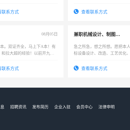
烦看到的老板加我微信聊，手机
信
看联系方式
查看联系方式
08月05日
兼职机械设计、制图、设备改造
，B本。双证齐全，马上下A本！有
急之所急，想之所想。愿把本
，和拉大超的经验！以前开九米
标设备设计、改造、工艺优化
土车
作和分解的经验与您分享。 真
结识有识之士，共享未来。
看联系方式
查看联系方式
信息
招聘资讯
发布简历
企业入驻
会员中心
法律申明
们